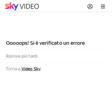
Ooooops! Si è verificato un errore
Riprova più tardi
Torna a
Video Sky