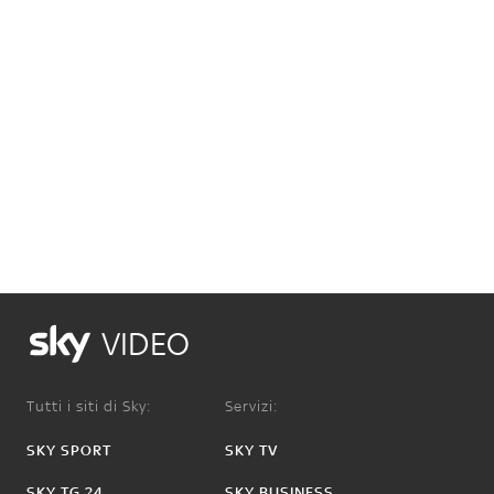
VIDEO
Tutti i siti di Sky:
Servizi:
SKY SPORT
SKY TV
SKY TG 24
SKY BUSINESS