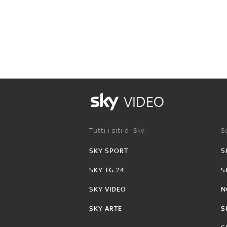
VIDEO
Tutti i siti di Sky:
Se
SKY SPORT
S
SKY TG 24
S
SKY VIDEO
N
SKY ARTE
S