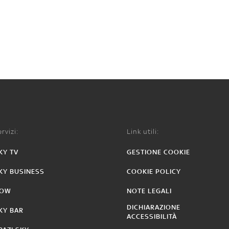
rvizi:
Link utili:
KY TV
GESTIONE COOKIE
KY BUSINESS
COOKIE POLICY
OW
NOTE LEGALI
DICHIARAZIONE
KY BAR
ACCESSIBILITÀ