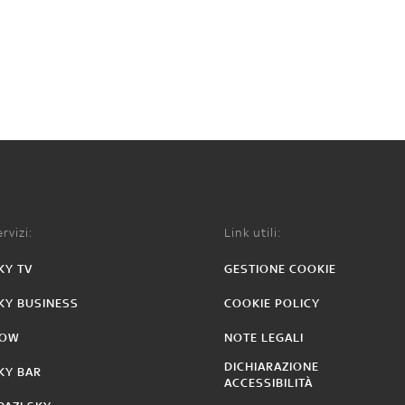
rvizi:
Link utili:
KY TV
GESTIONE COOKIE
KY BUSINESS
COOKIE POLICY
OW
NOTE LEGALI
DICHIARAZIONE
KY BAR
ACCESSIBILITÀ