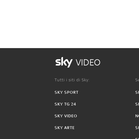
VIDEO
Tutti i siti di Sky:
Se
SKY SPORT
S
SKY TG 24
S
SKY VIDEO
N
SKY ARTE
S