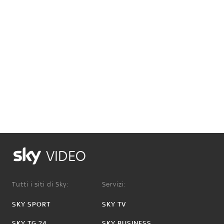
VIDEO
Tutti i siti di Sky:
Servizi:
SKY SPORT
SKY TV
SKY TG 24
SKY BUSINESS