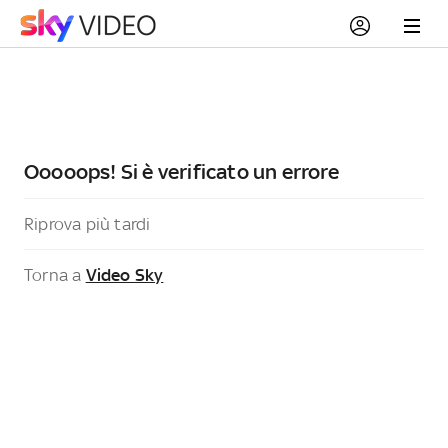
Ooooops! Si è verificato un errore
Riprova più tardi
Torna a
Video Sky