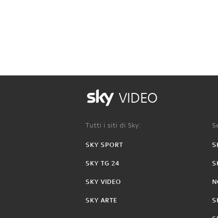
VIDEO
Tutti i siti di Sky:
Se
SKY SPORT
S
SKY TG 24
S
SKY VIDEO
N
SKY ARTE
S