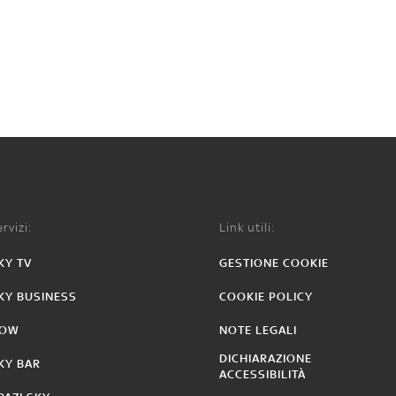
rvizi:
Link utili:
KY TV
GESTIONE COOKIE
KY BUSINESS
COOKIE POLICY
OW
NOTE LEGALI
DICHIARAZIONE
KY BAR
ACCESSIBILITÀ