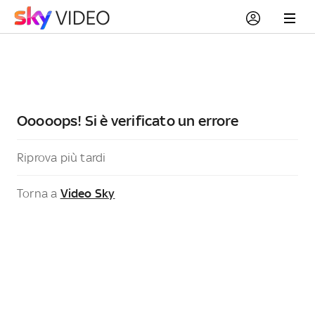
Ooooops! Si è verificato un errore
Riprova più tardi
Torna a
Video Sky