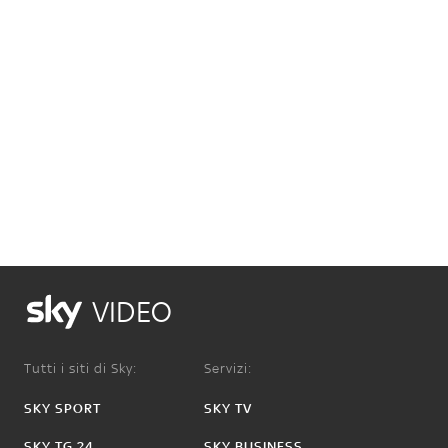
VIDEO
Tutti i siti di Sky:
Servizi:
SKY SPORT
SKY TV
SKY TG 24
SKY BUSINESS