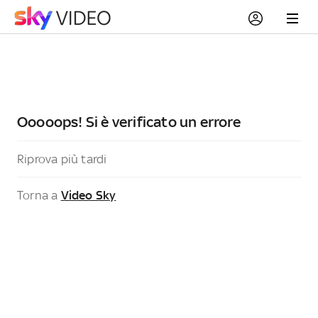
Ooooops! Si è verificato un errore
Riprova più tardi
Torna a
Video Sky