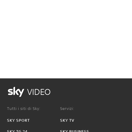
VIDEO
Tutti i siti di Sky:
Servizi:
SKY SPORT
SKY TV
SKY TG 24
SKY BUSINESS