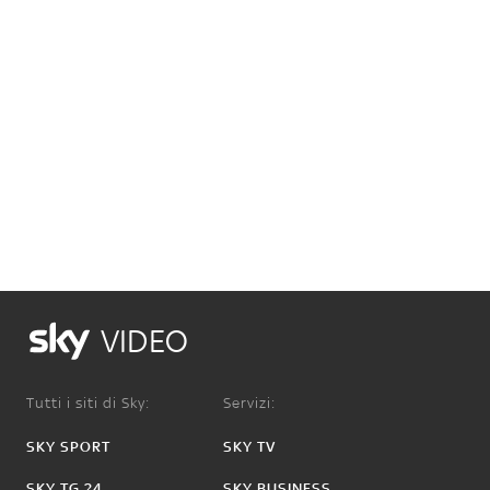
VIDEO
Tutti i siti di Sky:
Servizi:
SKY SPORT
SKY TV
SKY TG 24
SKY BUSINESS