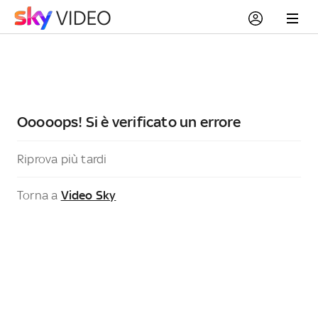
Ooooops! Si è verificato un errore
Riprova più tardi
Torna a
Video Sky