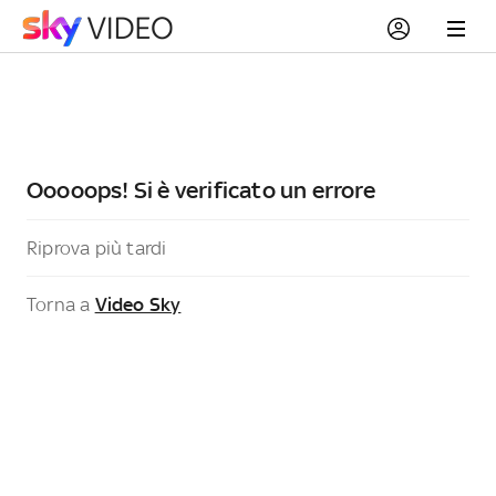
Ooooops! Si è verificato un errore
Riprova più tardi
Torna a
Video Sky