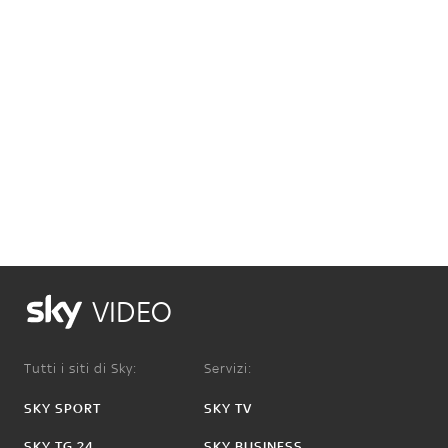
VIDEO
Tutti i siti di Sky:
Servizi:
SKY SPORT
SKY TV
SKY TG 24
SKY BUSINESS