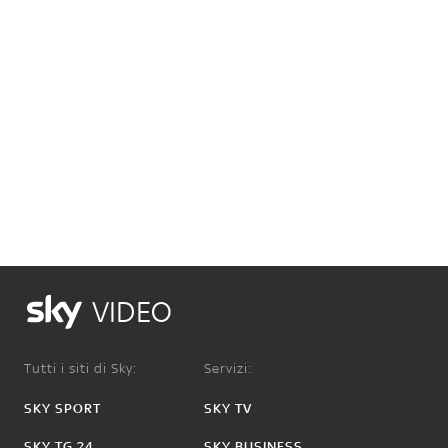
VIDEO
Tutti i siti di Sky:
Servizi:
SKY SPORT
SKY TV
SKY TG 24
SKY BUSINESS