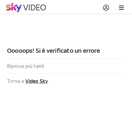
Ooooops! Si è verificato un errore
Riprova più tardi
Torna a
Video Sky