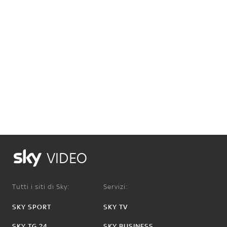
VIDEO
Tutti i siti di Sky:
Servizi:
SKY SPORT
SKY TV
SKY TG 24
SKY BUSINESS