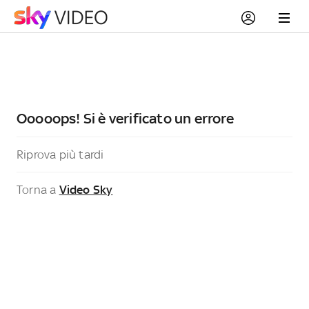
Ooooops! Si è verificato un errore
Riprova più tardi
Torna a
Video Sky