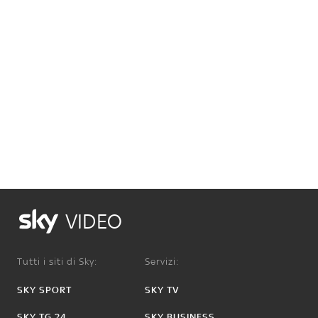
VIDEO
Tutti i siti di Sky:
Servizi:
SKY SPORT
SKY TV
SKY TG 24
SKY BUSINESS