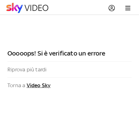
Ooooops! Si è verificato un errore
Riprova più tardi
Torna a
Video Sky