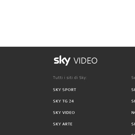
VIDEO
Tutti i siti di Sky:
Se
SKY SPORT
S
SKY TG 24
S
SKY VIDEO
N
SKY ARTE
S