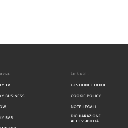
rvizi:
Link utili:
KY TV
GESTIONE COOKIE
KY BUSINESS
COOKIE POLICY
OW
NOTE LEGALI
DICHIARAZIONE
KY BAR
ACCESSIBILITÀ