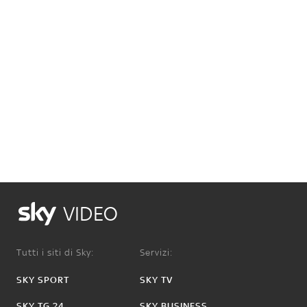
VIDEO
Tutti i siti di Sky:
Servizi:
SKY SPORT
SKY TV
SKY TG 24
SKY BUSINESS