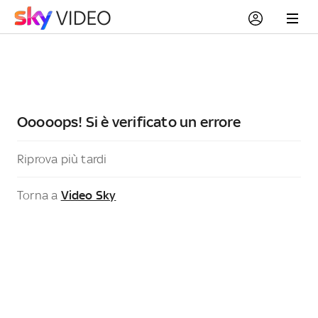
Ooooops! Si è verificato un errore
Riprova più tardi
Torna a
Video Sky