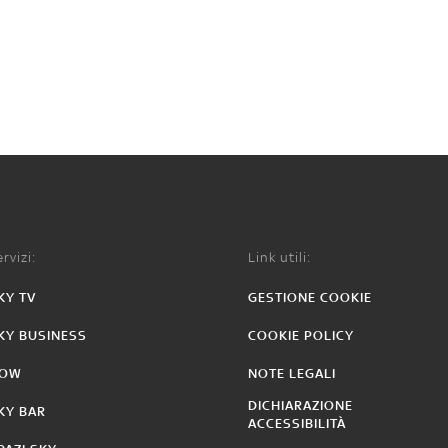
rvizi:
Link utili:
KY TV
GESTIONE COOKIE
KY BUSINESS
COOKIE POLICY
OW
NOTE LEGALI
DICHIARAZIONE
KY BAR
ACCESSIBILITÀ