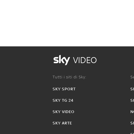
VIDEO
Tutti i siti di Sky:
Se
SKY SPORT
S
SKY TG 24
S
SKY VIDEO
N
SKY ARTE
S