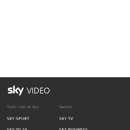
VIDEO
Tutti i siti di Sky:
Servizi:
SKY SPORT
SKY TV
SKY TG 24
SKY BUSINESS