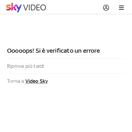
Ooooops! Si è verificato un errore
Riprova più tardi
Torna a
Video Sky