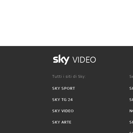
VIDEO
Tutti i siti di Sky:
Se
SKY SPORT
S
SKY TG 24
S
SKY VIDEO
N
SKY ARTE
S