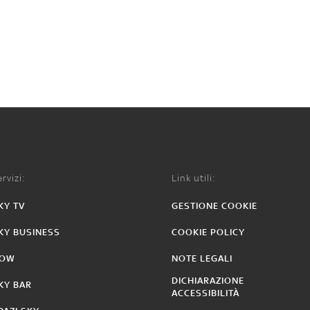
rvizi:
Link utili:
KY TV
GESTIONE COOKIE
KY BUSINESS
COOKIE POLICY
OW
NOTE LEGALI
DICHIARAZIONE
KY BAR
ACCESSIBILITÀ