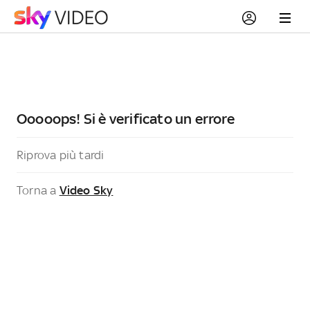
Ooooops! Si è verificato un errore
Riprova più tardi
Torna a
Video Sky