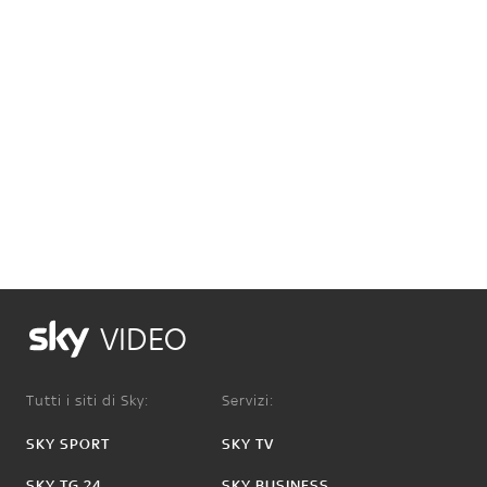
VIDEO
Tutti i siti di Sky:
Servizi:
SKY SPORT
SKY TV
SKY TG 24
SKY BUSINESS