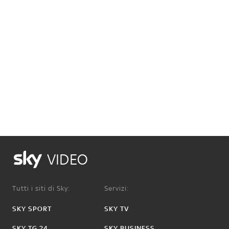
VIDEO
Tutti i siti di Sky:
Servizi:
SKY SPORT
SKY TV
SKY TG 24
SKY BUSINESS