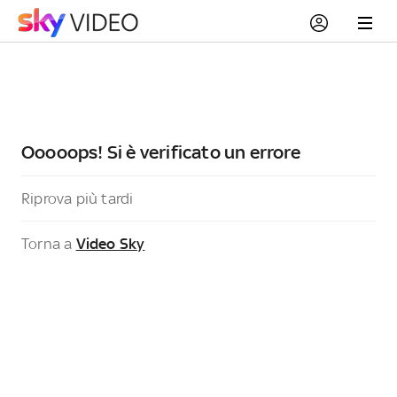
Ooooops! Si è verificato un errore
Riprova più tardi
Torna a
Video Sky