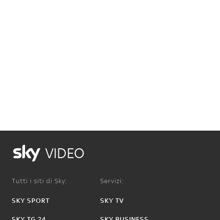
VIDEO
Tutti i siti di Sky:
Servizi:
SKY SPORT
SKY TV
SKY TG 24
SKY BUSINESS