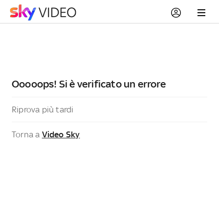
Ooooops! Si è verificato un errore
Riprova più tardi
Torna a
Video Sky