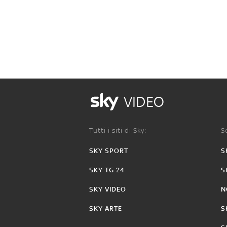
VIDEO
Tutti i siti di Sky:
Se
SKY SPORT
S
SKY TG 24
S
SKY VIDEO
N
SKY ARTE
S