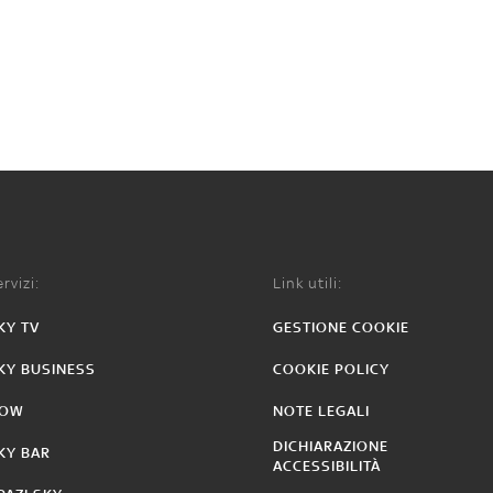
rvizi:
Link utili:
KY TV
GESTIONE COOKIE
KY BUSINESS
COOKIE POLICY
OW
NOTE LEGALI
DICHIARAZIONE
KY BAR
ACCESSIBILITÀ