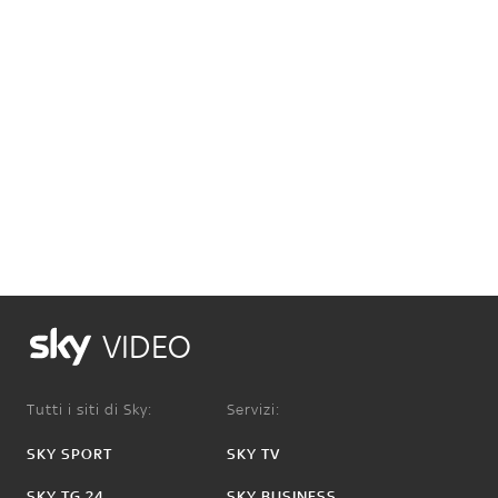
VIDEO
Tutti i siti di Sky:
Servizi:
SKY SPORT
SKY TV
SKY TG 24
SKY BUSINESS