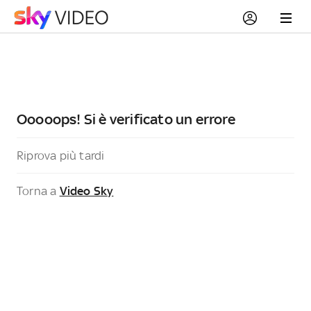
Ooooops! Si è verificato un errore
Riprova più tardi
Torna a
Video Sky