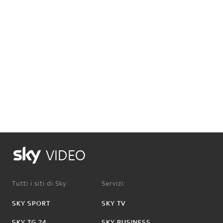
VIDEO
Tutti i siti di Sky:
Servizi:
SKY SPORT
SKY TV
SKY TG 24
SKY BUSINESS