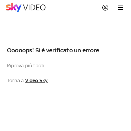
Ooooops! Si è verificato un errore
Riprova più tardi
Torna a
Video Sky