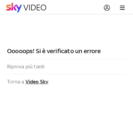
Ooooops! Si è verificato un errore
Riprova più tardi
Torna a
Video Sky