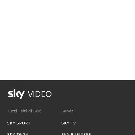
VIDEO
Tutti i siti di Sky:
Servizi:
SKY SPORT
SKY TV
SKY TG 24
SKY BUSINESS