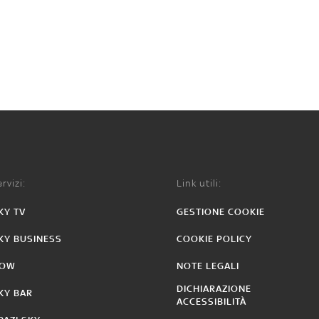
rvizi:
Link utili:
KY TV
GESTIONE COOKIE
KY BUSINESS
COOKIE POLICY
OW
NOTE LEGALI
DICHIARAZIONE
KY BAR
ACCESSIBILITÀ