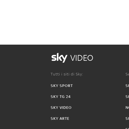
VIDEO
Tutti i siti di Sky:
Se
SKY SPORT
S
SKY TG 24
S
SKY VIDEO
N
SKY ARTE
S