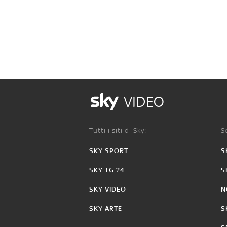
VIDEO
Tutti i siti di Sky:
Se
SKY SPORT
S
SKY TG 24
S
SKY VIDEO
N
SKY ARTE
S