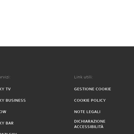
rvizi:
Link utili:
KY TV
GESTIONE COOKIE
KY BUSINESS
COOKIE POLICY
OW
NOTE LEGALI
DICHIARAZIONE
KY BAR
ACCESSIBILITÀ