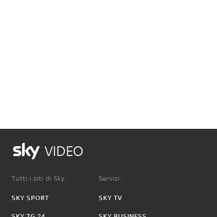
VIDEO
Tutti i siti di Sky:
Servizi:
SKY SPORT
SKY TV
SKY TG 24
SKY BUSINESS