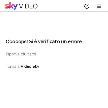
Ooooops! Si è verificato un errore
Riprova più tardi
Torna a
Video Sky