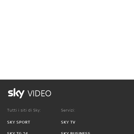
VIDEO
Tutti i siti di Sky:
Servizi:
SKY SPORT
SKY TV
SKY TG 24
SKY BUSINESS