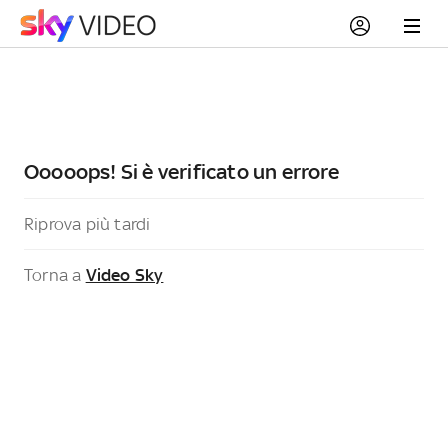
Ooooops! Si è verificato un errore
Riprova più tardi
Torna a
Video Sky