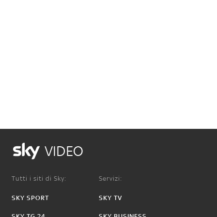
VIDEO
Tutti i siti di Sky:
Servizi:
SKY SPORT
SKY TV
SKY TG 24
SKY BUSINESS