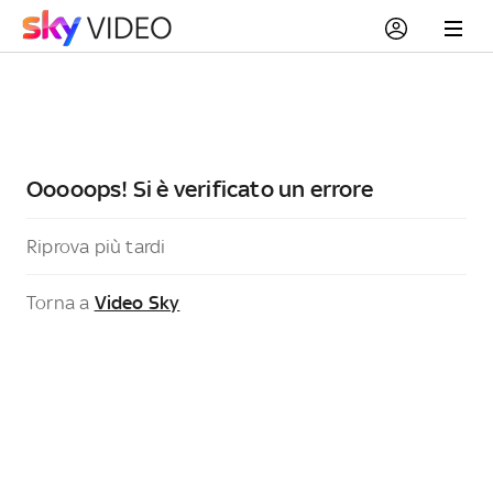
Ooooops! Si è verificato un errore
Riprova più tardi
Torna a
Video Sky