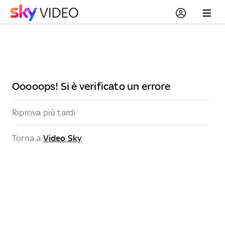
Ooooops! Si è verificato un errore
Riprova più tardi
Torna a
Video Sky