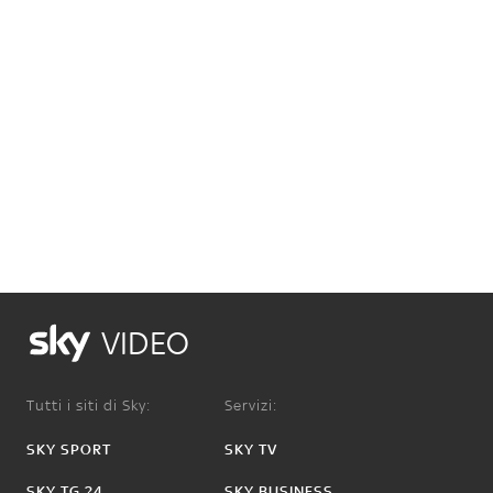
VIDEO
Tutti i siti di Sky:
Servizi:
SKY SPORT
SKY TV
SKY TG 24
SKY BUSINESS