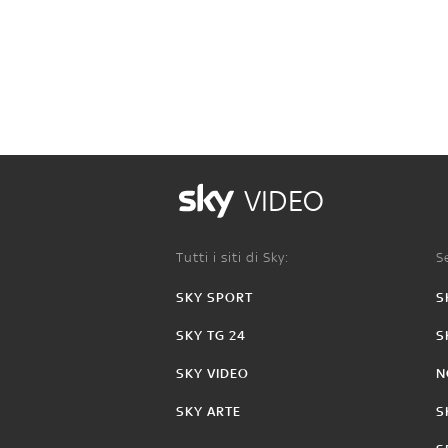
VIDEO
Tutti i siti di Sky:
Se
SKY SPORT
S
SKY TG 24
S
SKY VIDEO
N
SKY ARTE
S