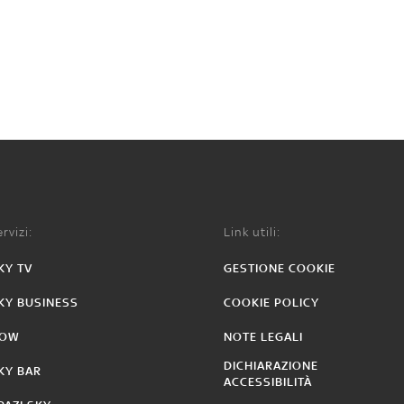
rvizi:
Link utili:
KY TV
GESTIONE COOKIE
KY BUSINESS
COOKIE POLICY
OW
NOTE LEGALI
DICHIARAZIONE
KY BAR
ACCESSIBILITÀ