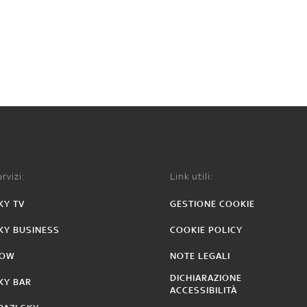
rvizi:
Link utili:
KY TV
GESTIONE COOKIE
KY BUSINESS
COOKIE POLICY
OW
NOTE LEGALI
DICHIARAZIONE
KY BAR
ACCESSIBILITÀ