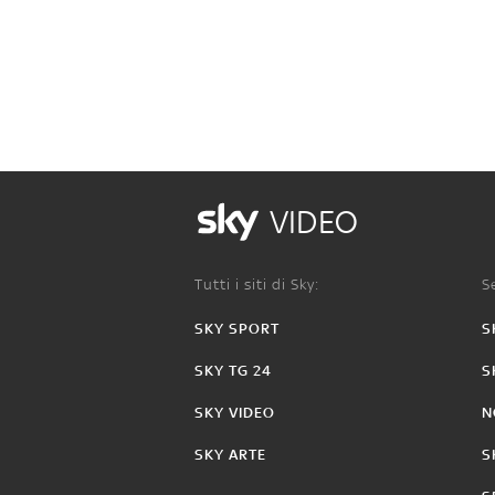
VIDEO
Tutti i siti di Sky:
Se
SKY SPORT
S
SKY TG 24
S
SKY VIDEO
N
SKY ARTE
S