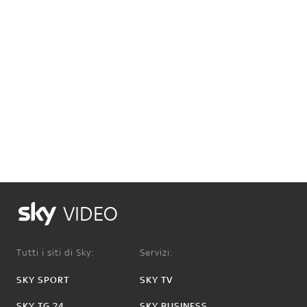
VIDEO
Tutti i siti di Sky:
Servizi:
SKY SPORT
SKY TV
SKY TG 24
SKY BUSINESS