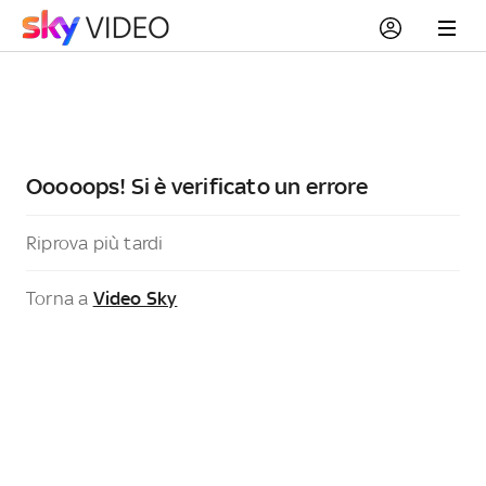
Ooooops! Si è verificato un errore
Riprova più tardi
Torna a
Video Sky