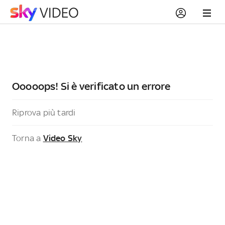
Ooooops! Si è verificato un errore
Riprova più tardi
Torna a
Video Sky