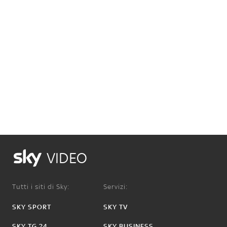
VIDEO
Tutti i siti di Sky:
Servizi:
SKY SPORT
SKY TV
SKY TG 24
SKY BUSINESS