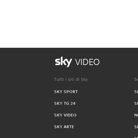
VIDEO
Tutti i siti di Sky:
Se
SKY SPORT
S
SKY TG 24
S
SKY VIDEO
N
SKY ARTE
S