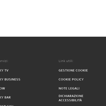
rvizi:
Link utili:
KY TV
GESTIONE COOKIE
KY BUSINESS
COOKIE POLICY
OW
NOTE LEGALI
DICHIARAZIONE
KY BAR
ACCESSIBILITÀ