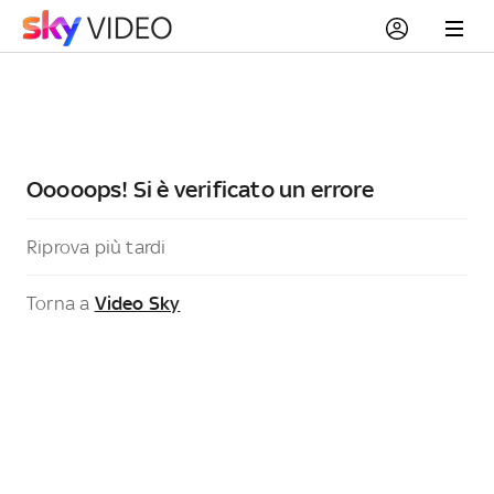
Ooooops! Si è verificato un errore
Riprova più tardi
Torna a
Video Sky