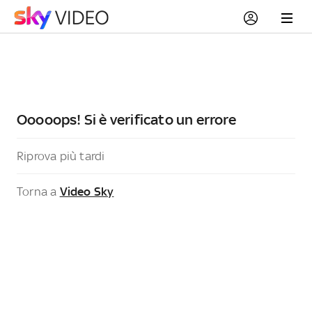
Ooooops! Si è verificato un errore
Riprova più tardi
Torna a
Video Sky