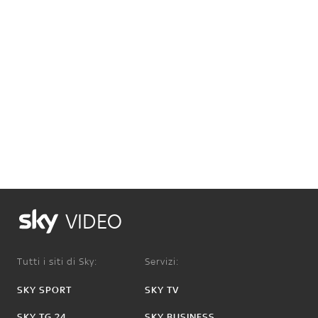
VIDEO
Tutti i siti di Sky:
Servizi:
SKY SPORT
SKY TV
SKY TG 24
SKY BUSINESS