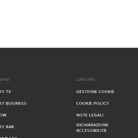
rvizi:
Link utili:
KY TV
GESTIONE COOKIE
KY BUSINESS
COOKIE POLICY
OW
NOTE LEGALI
DICHIARAZIONE
KY BAR
ACCESSIBILITÀ