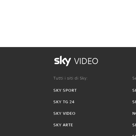
VIDEO
Tutti i siti di Sky:
Se
SKY SPORT
S
SKY TG 24
S
SKY VIDEO
N
SKY ARTE
S