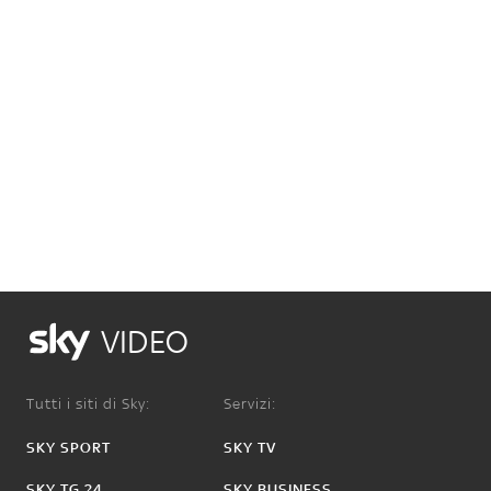
VIDEO
Tutti i siti di Sky:
Servizi:
SKY SPORT
SKY TV
SKY TG 24
SKY BUSINESS