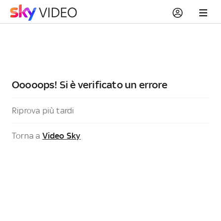
Ooooops! Si è verificato un errore
Riprova più tardi
Torna a
Video Sky