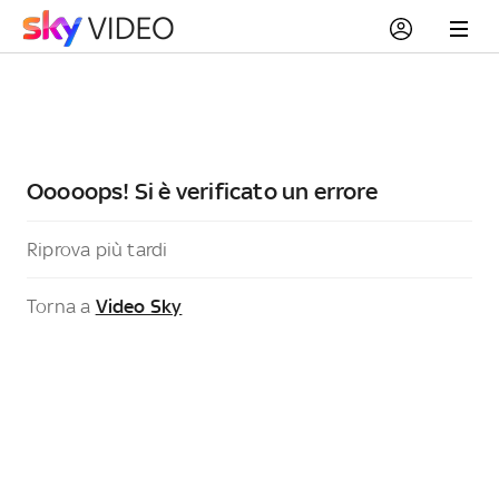
Ooooops! Si è verificato un errore
Riprova più tardi
Torna a
Video Sky