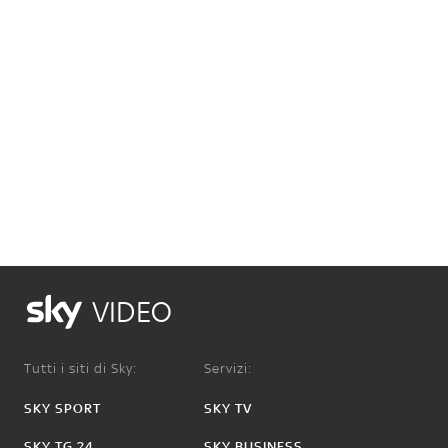
VIDEO
Tutti i siti di Sky:
Servizi:
SKY SPORT
SKY TV
SKY TG 24
SKY BUSINESS