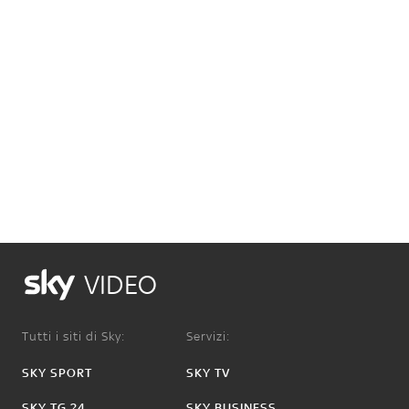
VIDEO
Tutti i siti di Sky:
Servizi:
SKY SPORT
SKY TV
SKY TG 24
SKY BUSINESS