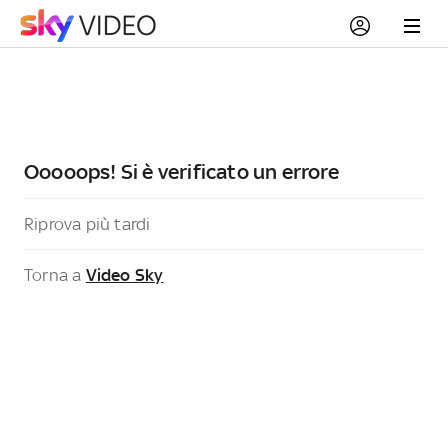
Ooooops! Si è verificato un errore
Riprova più tardi
Torna a
Video Sky