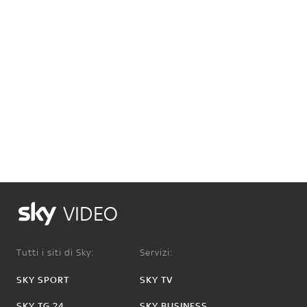
VIDEO
Tutti i siti di Sky:
Servizi:
SKY SPORT
SKY TV
SKY TG 24
SKY BUSINESS