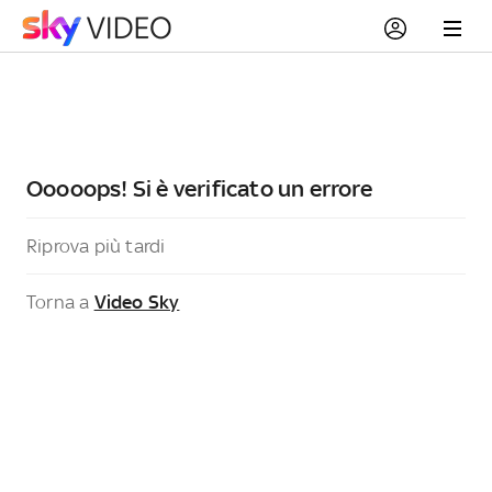
Ooooops! Si è verificato un errore
Riprova più tardi
Torna a
Video Sky