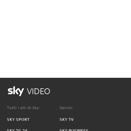
VIDEO
Tutti i siti di Sky:
Servizi:
SKY SPORT
SKY TV
SKY TG 24
SKY BUSINESS