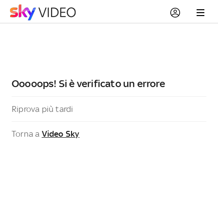
Ooooops! Si è verificato un errore
Riprova più tardi
Torna a
Video Sky