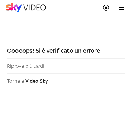
Ooooops! Si è verificato un errore
Riprova più tardi
Torna a
Video Sky