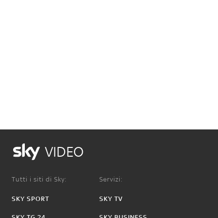
VIDEO
Tutti i siti di Sky:
Servizi:
SKY SPORT
SKY TV
SKY TG 24
SKY BUSINESS