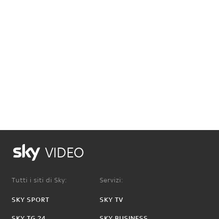
VIDEO
Tutti i siti di Sky:
Servizi:
SKY SPORT
SKY TV
SKY TG 24
SKY BUSINESS