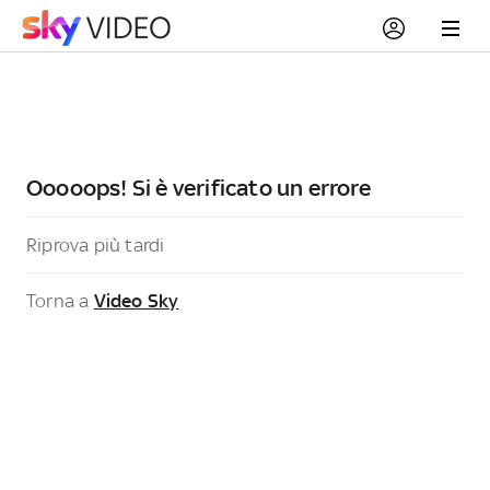
Ooooops! Si è verificato un errore
Riprova più tardi
Torna a
Video Sky