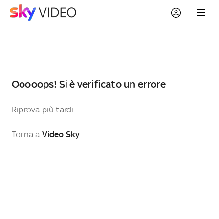
Ooooops! Si è verificato un errore
Riprova più tardi
Torna a
Video Sky