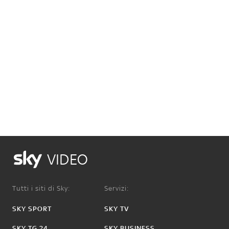
VIDEO
Tutti i siti di Sky:
Servizi:
SKY SPORT
SKY TV
SKY TG 24
SKY BUSINESS