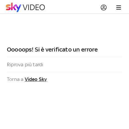
Ooooops! Si è verificato un errore
Riprova più tardi
Torna a
Video Sky