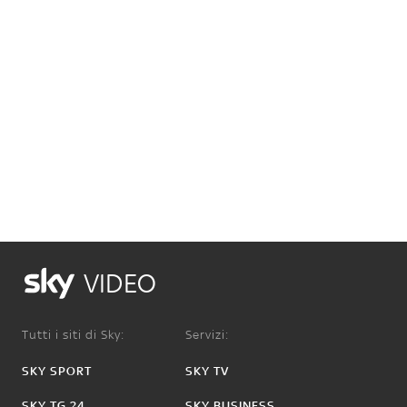
VIDEO
Tutti i siti di Sky:
Servizi:
SKY SPORT
SKY TV
SKY TG 24
SKY BUSINESS