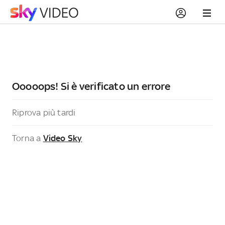
Ooooops! Si è verificato un errore
Riprova più tardi
Torna a
Video Sky