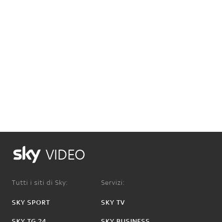
VIDEO
Tutti i siti di Sky:
Servizi:
SKY SPORT
SKY TV
SKY TG 24
SKY BUSINESS