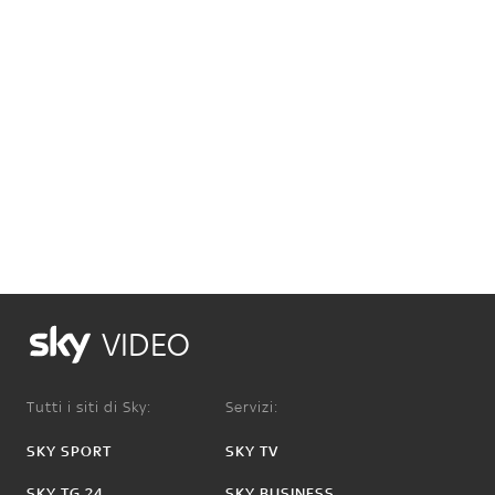
VIDEO
Tutti i siti di Sky:
Servizi:
SKY SPORT
SKY TV
SKY TG 24
SKY BUSINESS