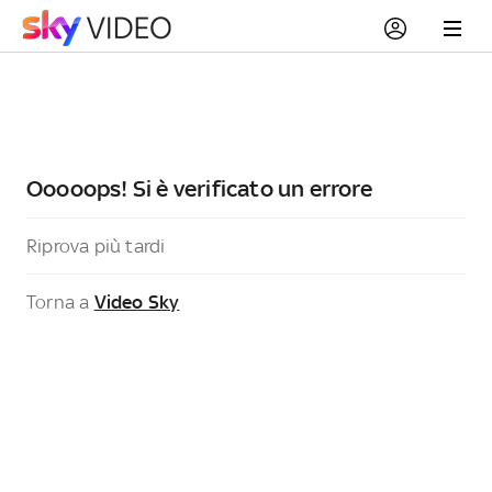
Ooooops! Si è verificato un errore
Riprova più tardi
Torna a
Video Sky