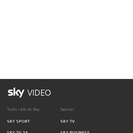
VIDEO
Tutti i siti di Sky:
Servizi:
SKY SPORT
SKY TV
SKY TG 24
SKY BUSINESS