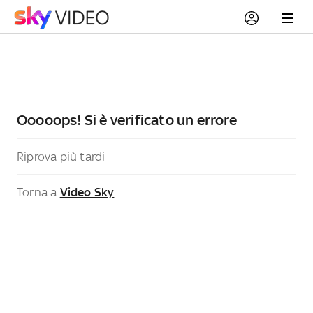
Ooooops! Si è verificato un errore
Riprova più tardi
Torna a
Video Sky